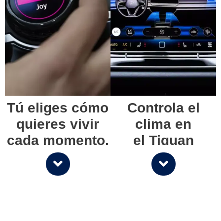
Tú eliges cómo
Controla el
quieres vivir
clima en
cada momento.
el Tiguan
MHEV desde su
A veces quieres subirte a tu
pantalla táctil.
auto y desconectarte del
mundo. Otras, buscas sentir la
Ajusta la temperatura para
adrenalina en cada curva. Por
crear un entorno ideal para
eso, puedes adaptar la
cada miembro de tu familia.